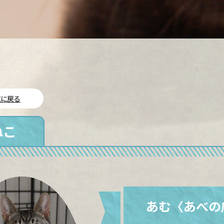
に戻る
ねこ
あむ〈あべの