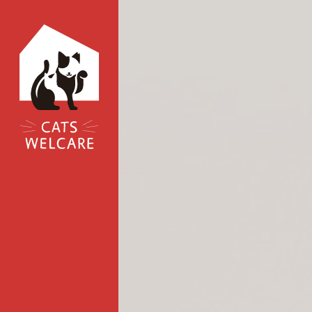
コ
ン
テ
ン
ツ
へ
ス
キ
ッ
プ