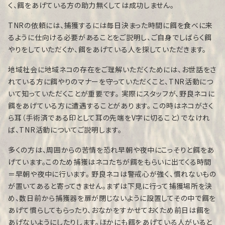
く、餌をあげている方の助力無くしては成功しません。
TNRの依頼には、捕獲するには毎日決まった時間に餌を食べに来
るように仕向ける必要があることをご説明し、ご自身でしばらく餌
やりをしていただくか、餌をあげている人を探していただきます。
地域社会に地域ネコの存在をご理解いただくためには、お世話をさ
れている方に餌やりのマナーを守っていただくこと、TNR活動につ
いて知っていただくことが重要です。 実際にスタッフが、野良ネコに
餌をあげている方に遭遇することがあります。 この時はネコがさく
ら耳（手術済である印として耳の先端をV字に切ること）でなけれ
ば、TNR活動についてご説明します。
多くの方は、周囲からの苦情を恐れ早朝や夜中にこっそりと餌をあ
げています。このため捕獲はネコたちが餌をもらいに出てくる時間
＝早朝や夜中に行います。 野良ネコは警戒心が強く、慣れないもの
が置いてあると寄ってきません。まずは下見に行って捕獲場所を決
め、数日前から捕獲器を扉が閉じないように設置してその中で餌を
あげて慣らしてもらったり、おなかをすかせておくため前日は餌を
あげないようにしたりします。ほかにも餌をあげている人がいると