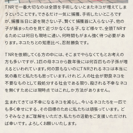
TNRで一番大切なのは全頭を手術しないとまたネコが増えてしま
うということです。できるだけ一気に捕獲、手術したいところです
が、捕獲当日に姿を現さない子、賢くて捕獲器に入らない子、他の
子が捕まったのを見て近づかなくなる子、など様々で、全頭TNRす
るためには何日も現地に通い、何時間もがまん強く待つ必要があ
ります。ネコたちとの知恵比べ、忍耐勝負です。
TNRを依頼してくる方の中には、そこまでやらなくてもとお考えの
方も多いですが、1匹の母ネコから数年後には何百匹もの子孫が増
えるといわれています。何の罪もないのにTNRされるネコは本当に
気の毒だと私たちも思っています。けれど、人の社会が野良ネコを
不要なものとして殺処分する社会である限り、殺される不幸なネコ
を無くすためには現時点ではこれしか方法がありません。
生まれてきては不幸になるネコを減らし、今いるネコたちを一匹で
も多く幸せにする、その目標のために私たちは頑張っています。 ど
うぞみなさまご理解をいただき、私たちの活動をご支援いただけれ
ば幸いです。 よろしくお願いいたします。