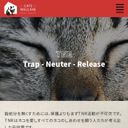
コ
ン
テ
ン
ツ
へ
TNR
ス
キ
Trap - Neuter - Release
ッ
プ
殺処分を無くすためには、保護よりもまずTNR活動が不可欠です。
TNRはネコを愛しすべてのネコのしあわせを願う人たちが考え出
した妥協策です。