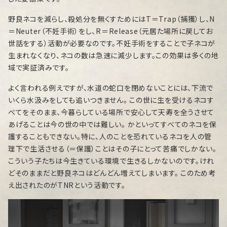
野良ネコを減らし、殺処分を無くすためにはT＝Trap（捕獲）し、N
＝Neuter（不妊手術）をし、R＝Release（元居た場所に戻してお
世話をする）活動が必要なのです。不妊手術をすることで子ネコが
生まれなくなり、ネコの数は急速に減少します。この効果は多くの地
域で実証済みです。
よく言われる例えですが、水道の蛇口を閉めないことには、下流で
いくら水汲みをしても追いつきません。 この世に生を受けるネコす
べてをそのまま、今暮らしている場所で安心して天寿を全うさせて
あげることは今の世の中では難しい。 かといってすべてのネコを保
護することもできない。特に、人のことを恐れているネコを人の管
理下で生活させる（＝保護）ことはその子にとって苦痛でしかない。
こういう子たちは今生きている環境で生きるしかないのです。けれ
どそのままだと野良ネコはどんどん増えてしまいます。 このため考
え出されたのがTNRという活動です。