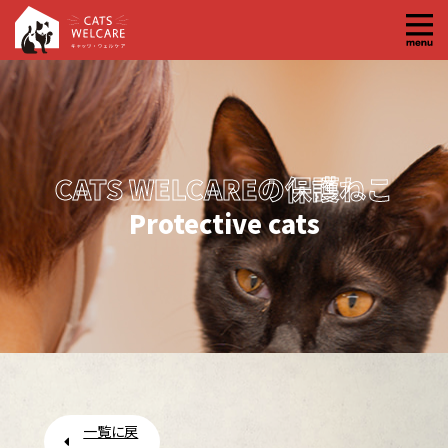
コ
ン
テ
ン
ツ
へ
CATS WELCAREの保護ねこ
ス
キ
Protective cats
ッ
プ
一覧に戻