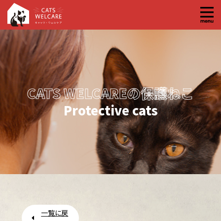
コ
ン
テ
ン
ツ
へ
CATS WELCAREの保護ねこ
ス
キ
Protective cats
ッ
プ
一覧に戻