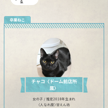
る
卒業ねこ
チャコ〈ドーム前店所
属〉
女の子 / 推定2018年生まれ
〈人なれ度〉甘えん坊