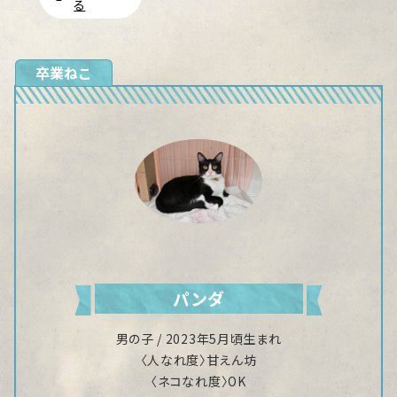
る
卒業ねこ
パンダ
男の子 / 2023年5月頃生まれ
〈人なれ度〉甘えん坊
〈ネコなれ度〉OK