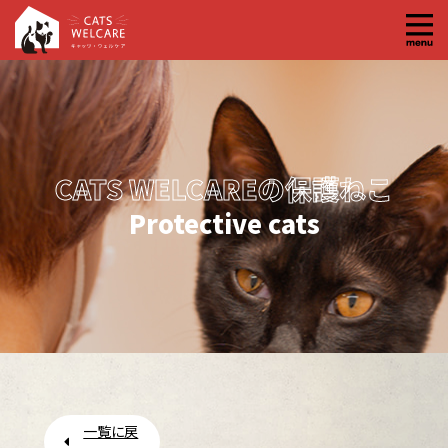
コ
ン
テ
ン
ツ
へ
CATS WELCAREの保護ねこ
ス
キ
Protective cats
ッ
プ
一覧に戻