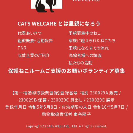
CATS WELCARE とは
里親になろう
代表あいさつ
里親募集中のねこ
組織概要・活動報告
家族に迎えられたねこたち
TNR
里親になるまでの流れ
協賛企業のご紹介
高齢者様への譲渡
私たちの活動
保護ねこルーム
ご支援のお願い
ボランティア募集
【第一種動物取扱業登録】登録番号·種別 230029A 販売 /
230029B 保管 / 230029C 貸出し / 230029E 展示
登録年月日 令和5年5月8日 / 有効期限の末日 令和10年5月7日 /
動物取扱責任者 東谷陽子​​
Copyright（C）CATS WELCARE,. Ltd. All rights reserved.