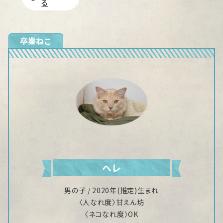
る
卒業ねこ
ヘレ
男の子 / 2020年(推定)生まれ
〈人なれ度〉甘えん坊
〈ネコなれ度〉OK