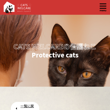
コ
ン
テ
ン
ツ
へ
CATS WELCAREの保護ねこ
ス
キ
Protective cats
ッ
プ
一覧に戻