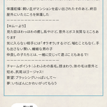
保護経緯：飼い主がマンションを追い出されたそのあと、終日
屋外にいたところを保護した
ーーーーーーーーーーーーーーー
【✉ムーより】
見た目ほわっほわの癒し系やけど、意外とボス気質なところあ
ります
気に入らない相手には「オラオラ」するけど、噛むこともなく、手
も出さない賢い、繊細な男の子
仲良しの子たちとは、一緒に交じって遊ぶこともあるで！
ーーーーーーーーーーーーーーー
チャームポイント：ふわふわの長毛。顔まわり、体の毛は意外と
短め、尻尾はゴージャス！
要望：ブラッシングいっぱいして～
夢：いちばんにかわいがってもらう