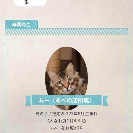
る
卒業ねこ
ムー〈あべの店所属〉
男の子 / 推定20222年9月生まれ
〈人なれ度〉甘えん坊
〈ネコなれ度〉OK