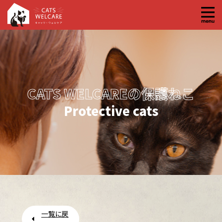
コ
ン
テ
ン
ツ
へ
CATS WELCAREの保護ねこ
ス
キ
Protective cats
ッ
プ
一覧に戻