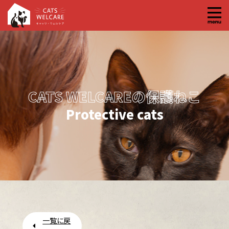
コ
ン
テ
ン
ツ
へ
CATS WELCAREの保護ねこ
ス
キ
Protective cats
ッ
プ
一覧に戻