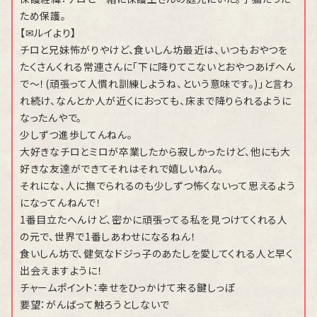
ため保護。
【✉ルイより】
チロと兄妹怖がりやけど、食いしん坊最近は、いつもおやつを
たくさんくれる常連さんに「下に降りてこないとおやつあげへん
で～！(頑張って人慣れ訓練しようね、という意味です。)」と言わ
れ続け、なんとか人が近くにおっても、床まで降りられるように
なったんやで。
少しずつ進歩してんねん。
大好きなチロとミロが卒業したから寂しかったけど、他にも大
好きな友達ができてそれはそれで嬉しいねん。
それにな、人に撫でられるのも少しずつ怖くないって思えるよう
になってんねんで！
1番目立たへんけど、密かに頑張ってる私を見つけてくれる人
の元で、世界で1番しあわせになるねん！
食いしん坊で、健気なドジっ子のあたしを愛してくれる人と早く
出会えますように！
チャームポイント：幸せをひっかけて来る鍵しっぽ
要望：がんばって触ろうとしないで