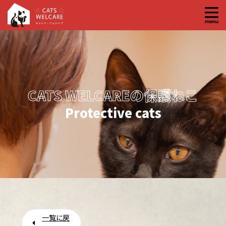
コ
ン
テ
ン
ツ
へ
CATS WELCAREの保護ねこ
ス
キ
Protective cats
ッ
プ
一覧に戻