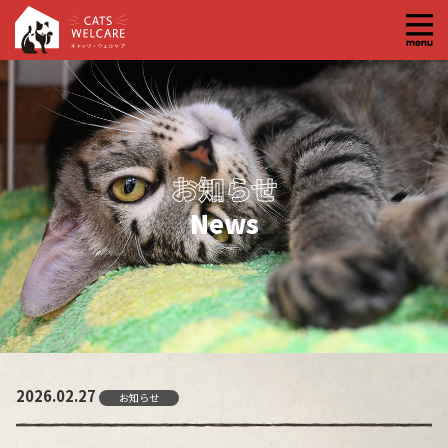
コ
ン
テ
ン
ツ
へ
お知らせ
ス
キ
News
ッ
プ
2026.02.27
お知らせ