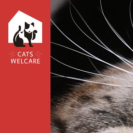
コ
ン
テ
ン
ツ
へ
ス
キ
ッ
プ